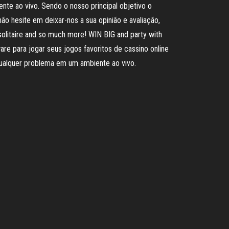
te ao vivo. Sendo o nosso principal objetivo o
o hesite em deixar-nos a sua opinião e avaliação,
solitaire and so much more! WIN BIG and party with
re para jogar seus jogos favoritos de cassino online
qualquer problema em um ambiente ao vivo.