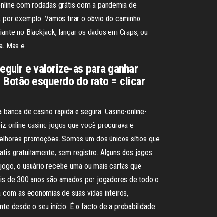
 online com rodadas grátis com a pandemia de
s, por exemplo. Vamos tirar o óbvio do caminho
ciante no Blackjack, lançar os dados em Craps, ou
ta. Mas e
guir e valorize-as para ganhar
r Botão esquerdo do rato = clicar
 banca de casino rápida e segura. Casino-online-
iz online casino jogos que você procurava e
melhores promoções. Somos um dos únicos sítios que
atis gratuitamente, sem registro. Alguns dos jogos
jogo, o usuário recebe uma ou mais cartas que
 mais de 300 anos são amados por jogadores de todo o
 com as economias de suas vidas inteiros,
e desde o seu início. É o facto de a probabilidade