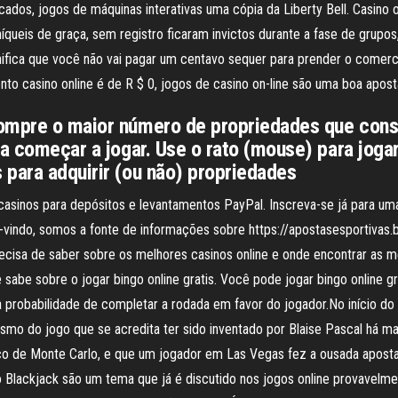
cados, jogos de máquinas interativas uma cópia da Liberty Bell. Casino
íqueis de graça, sem registro ficaram invictos durante a fase de grupo
ignifica que você não vai pagar um centavo sequer para prender o comer
mento casino online é de R $ 0, jogos de casino on-line são uma boa apos
ompre o maior número de propriedades que conse
ra começar a jogar. Use o rato (mouse) para joga
 para adquirir (ou não) propriedades
asinos para depósitos e levantamentos PayPal. Inscreva-se já para uma
vindo, somos a fonte de informações sobre https://apostasesportivas.b
ecisa de saber sobre os melhores casinos online e onde encontrar as 
sabe sobre o jogar bingo online gratis. Você pode jogar bingo online gr
probabilidade de completar a rodada em favor do jogador.No início do 
siasmo do jogo que se acredita ter sido inventado por Blaise Pascal há
co de Monte Carlo, e que um jogador em Las Vegas fez a ousada aposta
lackjack são um tema que já é discutido nos jogos online provavelment