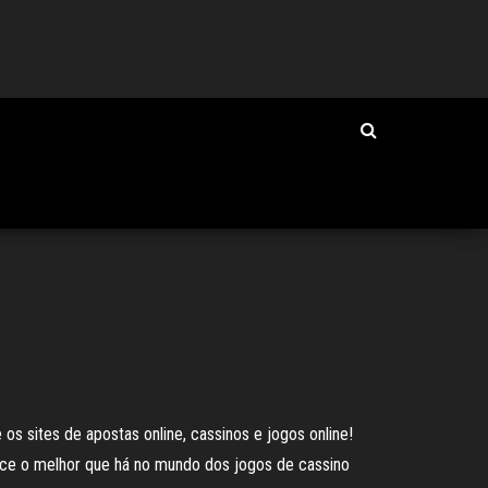
os sites de apostas online, cassinos e jogos online!
rece o melhor que há no mundo dos jogos de cassino