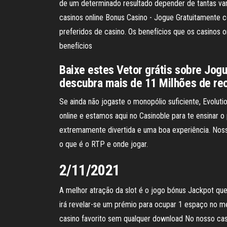
de um determinado resultado depender de tantas varia
casinos online Bonus Casino - Jogue Gratuitamente c
preferidos de casino. Os benefícios que os casinos o
benefícios
Baixe estes Vetor grátis sobre Jogu
descubra mais de 11 Milhões de rec
Se ainda não jogaste o monopólio suficiente, Evoluti
online e estamos aqui no Casinoble para te ensinar 
extremamente divertida e uma boa experiência. Nosso
o que é o RTP e onde jogar.
2/11/2021
A melhor atração da slot é o jogo bónus Jackpot que
irá revelar-se um prémio para ocupar 1 espaço no me
casino favorito sem qualquer download No nosso cass