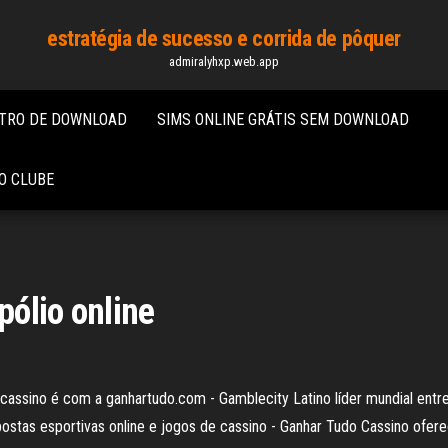
estratégia de sucesso e corrida de pôquer
admiralyhxp.web.app
STRO DE DOWNLOAD
SIMS ONLINE GRÁTIS SEM DOWNLOAD
O CLUBE
ólio online
assino é com a ganhartudo.com - Gamblecity Latino líder mundial entre 
apostas esportivas online e jogos de cassino - Ganhar Tudo Cassino ofe