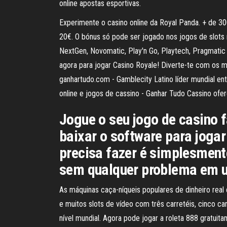
online apostas esportivas.
Experimente o casino online da Royal Panda. + de 3
20€. O bónus só pode ser jogado nos jogos de slots n
NextGen, Novomatic, Play'n Go, Playtech, Pragmatic 
agora para jogar Casino Royale! Diverte-te com os 
ganhartudo.com - Gamblecity Latino líder mundial ent
online e jogos de cassino - Ganhar Tudo Cassino ofe
Jogue o seu jogo de casino 
baixar o software para jogar
precisa fazer é simplesmente
sem qualquer problema em u
As máquinas caça-níqueis populares de dinheiro real
e muitos slots de vídeo com três carretéis, cinco c
nível mundial. Agora pode jogar a roleta 888 gratuit