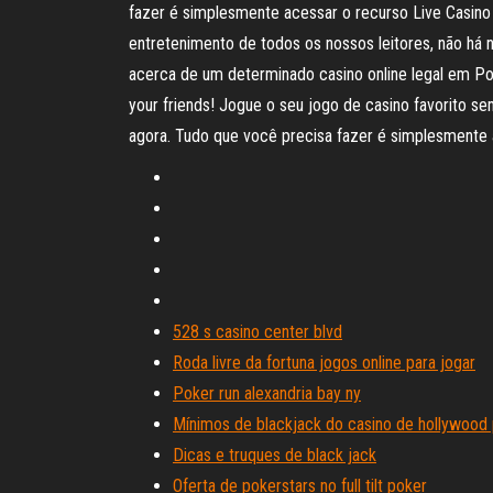
fazer é simplesmente acessar o recurso Live Casino
entretenimento de todos os nossos leitores, não há 
acerca de um determinado casino online legal em Por
your friends! Jogue o seu jogo de casino favorito s
agora. Tudo que você precisa fazer é simplesmente 
528 s casino center blvd
Roda livre da fortuna jogos online para jogar
Poker run alexandria bay ny
Mínimos de blackjack do casino de hollywood p
Dicas e truques de black jack
Oferta de pokerstars no full tilt poker